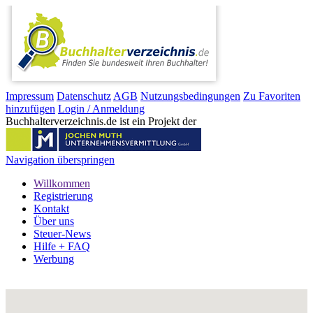
Impressum
Datenschutz
AGB
Nutzungsbedingungen
Zu Favoriten
hinzufügen
Login / Anmeldung
Buchhalterverzeichnis.de ist ein Projekt der
Navigation überspringen
Willkommen
Registrierung
Kontakt
Über uns
Steuer-News
Hilfe + FAQ
Werbung