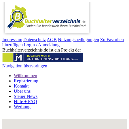
Impressum
Datenschutz
AGB
Nutzungsbedingungen
Zu Favoriten
hinzufügen
Login / Anmeldung
Buchhalterverzeichnis.de ist ein Projekt der
Navigation überspringen
Willkommen
Registrierung
Kontakt
Über uns
Steuer-News
Hilfe + FAQ
Werbung