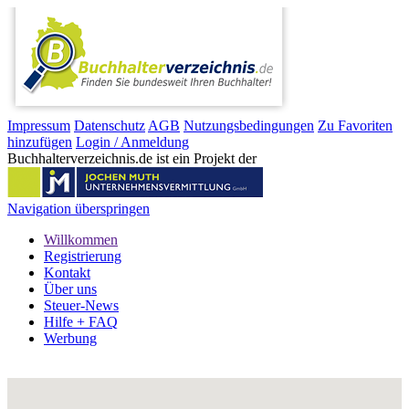
Impressum
Datenschutz
AGB
Nutzungsbedingungen
Zu Favoriten
hinzufügen
Login / Anmeldung
Buchhalterverzeichnis.de ist ein Projekt der
Navigation überspringen
Willkommen
Registrierung
Kontakt
Über uns
Steuer-News
Hilfe + FAQ
Werbung