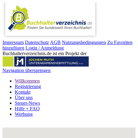
Impressum
Datenschutz
AGB
Nutzungsbedingungen
Zu Favoriten
hinzufügen
Login / Anmeldung
Buchhalterverzeichnis.de ist ein Projekt der
Navigation überspringen
Willkommen
Registrierung
Kontakt
Über uns
Steuer-News
Hilfe + FAQ
Werbung