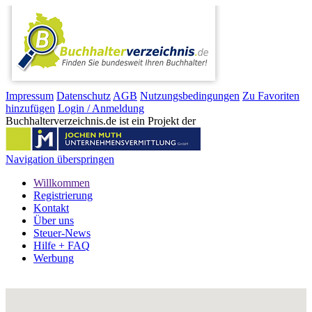
Impressum
Datenschutz
AGB
Nutzungsbedingungen
Zu Favoriten
hinzufügen
Login / Anmeldung
Buchhalterverzeichnis.de ist ein Projekt der
Navigation überspringen
Willkommen
Registrierung
Kontakt
Über uns
Steuer-News
Hilfe + FAQ
Werbung